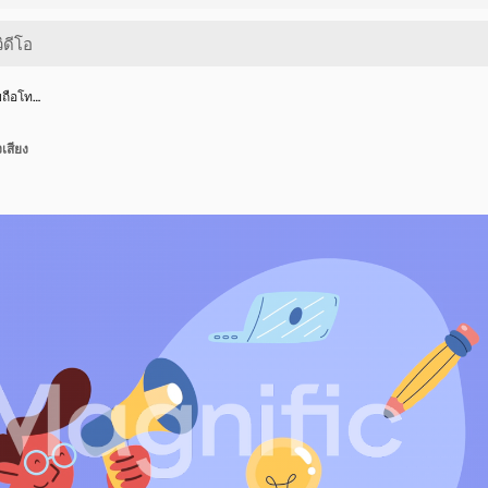
ยถือโท…
เสียง