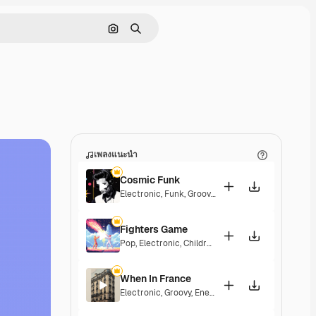
ค้นหาตามรูปภาพ
ค้นหา
เพลงแนะนำ
Cosmic Funk
Electronic
,
Funk
,
Groovy
,
Energetic
Fighters Game
Pop
,
Electronic
,
Children
,
Synthwave
,
Epic
,
Energe
When In France
Electronic
,
Groovy
,
Energetic
,
Playful
,
Exciting