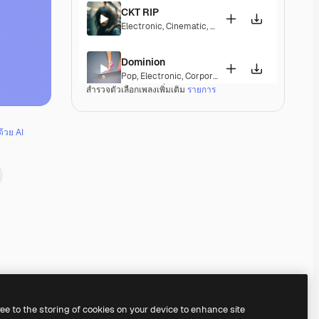
CKT RIP
Electronic
,
Cinematic
,
Epic
,
Dramatic
,
Energetic
Dominion
Pop
,
Electronic
,
Corporate
,
Happy
,
Groovy
,
Energet
สำรวจตัวเลือกเพลงเพิ่มเติม
รายการ
Hand Covers Bruise
Electronic
,
Cinematic
,
Synthwave
,
Dramatic
,
Ener
ด้วย AI
Freaky Trumpets
Pop
,
Electronic
,
Groovy
,
Energetic
,
Playful
,
Upbeat
Nothing Can Stop Us
Pop
,
Electronic
,
Funk
,
Disco
,
Groovy
,
Energetic
,
So
Bingo
Pop
,
Electronic
,
Groovy
,
Energetic
,
Playful
,
Upbeat
Premium
Premium
Premium
Premium
ree to the storing of cookies on your device to enhance site