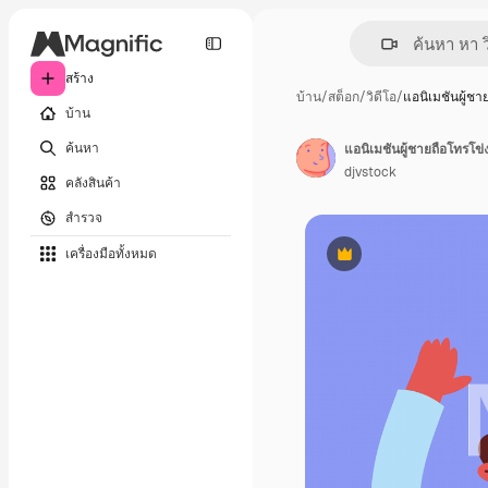
สร้าง
บ้าน
/
สต็อก
/
วิดีโอ
/
แอนิเมชันผู้ชา
บ้าน
ค้นหา
แอนิเมชันผู้ชายถือโทรโข่ง
djvstock
คลังสินค้า
สำรวจ
เครื่องมือทั้งหมด
พรีเมี่ยม