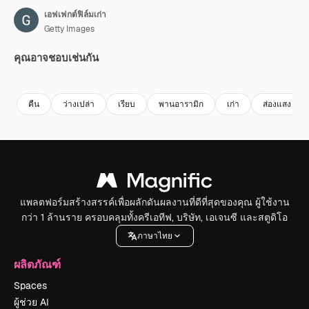
เอฟเฟกต์ฟิล์มเก่า
Getty Images
คุณอาจชอบเช่นกัน
Premium
Premium
Premium
Premium
คืน
ว่างเปล่า
เรียบ
พานอารามิก
เก่า
ส่องแสง
แพลตฟอร์มสร้างสรรค์เพื่อผลักดันผลงานที่ดีที่สุดของคุณ ผู้ใช้งาน
กว่า 1 ล้านราย ครอบคลุมทั้งครีเอทีฟ, บริษัท, เอเจนซี และสตูดิโอ
ภาษาไทย
ผลิตภัณฑ์
Spaces
ผู้ช่วย AI