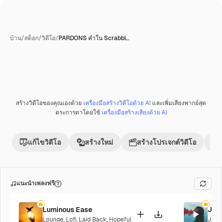
บ้าน
/
สต็อก
/
วิดีโอ
/
PARDONS คำใน Scrabbl…
สร้างวิดีโอของคุณเองด้วย
เครื่องมือสร้างวิดีโอด้วย AI
และเพิ่มเสียงพากย์สุด
พรีเมี่ยม
ตระการตาโดยใช้
เครื่องมือสร้างเสียงด้วย AI
แก้ไขวิดีโอ
สร้างใหม่
สร้างโปรเจกต์วิดีโอ
แนะนำเพลงฟรี
Luminous Ease
Jaz
Lounge
,
Lofi
,
Laid Back
,
Hopeful
Jazz