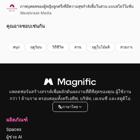
ภาพบุคคลของผู้หญิงลูกครึ่งที่มีความสุขกำลังยิ้มในสวน แบบสโลว์โมชั่น
Wavebreak Media
คุณอาจชอบเช่นกัน
Premium
Premium
สนุก
ฤดูร้อน
วิถีชีวิต
สวน
ฤดูใบไม้ผลิ
สวยงาม
แพลตฟอร์มสร้างสรรค์เพื่อผลักดันผลงานที่ดีที่สุดของคุณ ผู้ใช้งาน
กว่า 1 ล้านราย ครอบคลุมทั้งครีเอทีฟ, บริษัท, เอเจนซี และสตูดิโอ
ภาษาไทย
ผลิตภัณฑ์
Spaces
ผู้ช่วย AI