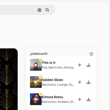
ค้นหาตามรูปภาพ
ค้นหา
เพลงแนะนำ
This is it
Pop
,
Electronic
,
Groovy
,
Hopeful
,
Elegant
Golden Skies
Electronic
,
Lounge
,
Corporate
,
Groovy
,
Laid Back
,
Kimura Kotsu
Electronic
,
Ambient
,
Dramatic
,
Laid Back
,
Melanch