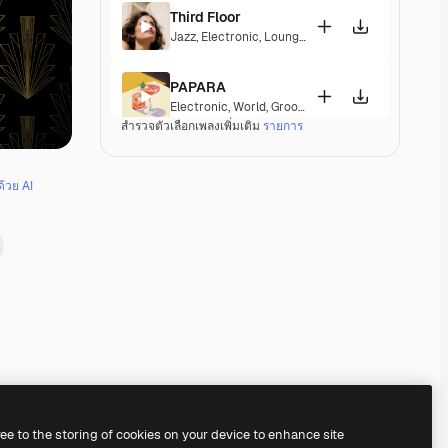
Third Floor
Jazz
,
Electronic
,
Lounge
,
Groovy
,
Laid Back
,
Soulf
PAPARA
Electronic
,
World
,
Groovy
,
Energetic
,
Playful
,
Upbe
สำรวจตัวเลือกเพลงเพิ่มเติม
รายการ
Winter Sports (Podium Remix)
Electronic
,
Ambient
,
Corporate
,
Groovy
,
Hopeful
,
M
ด้วย AI
Ordel
Electronic
,
Ambient
,
Laid Back
,
Peaceful
,
Hopeful
Londonderry Air
Electronic
,
Lounge
,
Ambient
,
Laid Back
,
Peaceful
Norwegian Voices
Electronic
,
Groovy
,
Energetic
,
Hopeful
,
Elegant
Premium
Premium
Premium
Premium
สร้างขึ้นโดย AI
ree to the storing of cookies on your device to enhance site