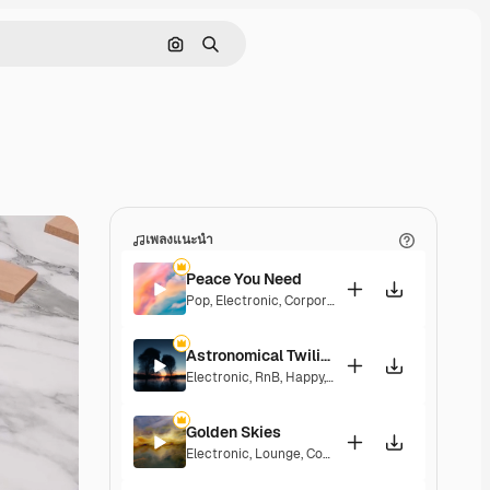
ค้นหาตามรูปภาพ
ค้นหา
เพลงแนะนำ
Peace You Need
Pop
,
Electronic
,
Corporate
,
Groovy
,
Laid Back
Astronomical Twilight
Electronic
,
RnB
,
Happy
,
Groovy
,
Laid Back
,
Soulful
Golden Skies
Electronic
,
Lounge
,
Corporate
,
Groovy
,
Laid Back
,