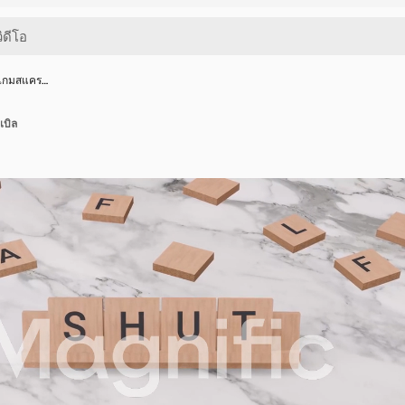
นเกมสแคร…
เบิล