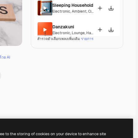
Sleeping Household
Electronic
,
Ambient
,
Cinematic
,
Dramatic
,
Laid B
Danzakuni
Electronic
,
Lounge
,
Happy
,
Groovy
,
Laid Back
สำรวจตัวเลือกเพลงเพิ่มเติม
รายการ
Third Floor
Jazz
,
Electronic
,
Lounge
,
Groovy
,
Laid Back
,
Soulf
ด้วย AI
Breaking Me
Pop
,
Electronic
,
Groovy
,
Laid Back
,
Upbeat
Ozone
Electronic
,
Ambient
,
Corporate
,
Laid Back
,
Peacef
Get Out
Pop
,
Electronic
,
Funk
,
Groovy
,
Laid Back
,
Upbeat
Premium
Premium
Premium
Premium
ree to the storing of cookies on your device to enhance site