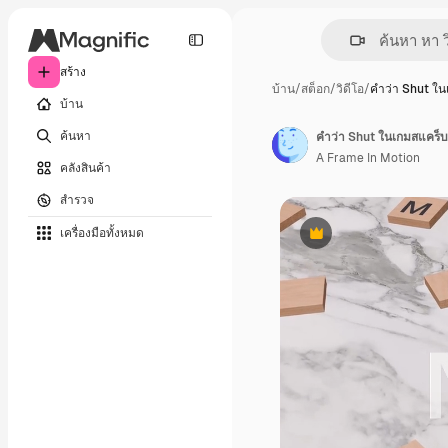
สร้าง
บ้าน
/
สต็อก
/
วิดีโอ
/
คำว่า Shut ใ
บ้าน
ค้นหา
คำว่า Shut ในเกมสแคร็บ
A Frame In Motion
คลังสินค้า
สำรวจ
เครื่องมือทั้งหมด
พรีเมี่ยม