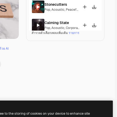
Stonecutters
Pop
,
Acoustic
,
Peaceful
,
Hopeful
,
Melancholic
Calming State
Pop
,
Acoustic
,
Corporate
,
Laid Back
,
Peaceful
,
Ho
สำรวจตัวเลือกเพลงเพิ่มเติม
รายการ
Parguito
Pop
,
Acoustic
,
Happy
,
Groovy
,
Laid Back
,
Peaceful
ด้วย AI
If I Lose Myself Dancing
Pop
,
Acoustic
,
Reggae
,
Groovy
,
Laid Back
,
Peacef
Gentle Rains
Acoustic
,
Laid Back
,
Peaceful
,
Hopeful
,
Sentimen
Her Beautiful Garden
Acoustic
,
Cinematic
,
Laid Back
,
Peaceful
,
Hopefu
Premium
Premium
Premium
Premium
ree to the storing of cookies on your device to enhance site