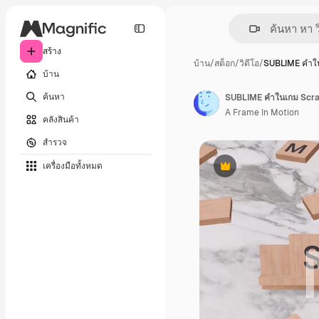
สร้าง
บ้าน
/
สต็อก
/
วิดีโอ
/
SUBLIME คำใ
บ้าน
ค้นหา
SUBLIME คำในเกม Scra
A Frame In Motion
คลังสินค้า
สำรวจ
เครื่องมือทั้งหมด
พรีเมี่ยม