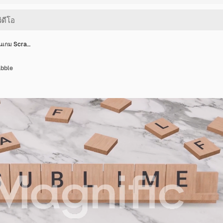
นเกม Scra…
bble