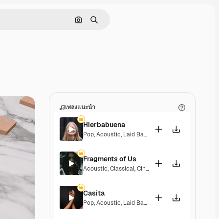
ค้นหาตามรูปภาพ
ค้นหา
เพลงแนะนำ
Hierbabuena
Pop
,
Acoustic
,
Laid Back
,
Peaceful
,
Hopeful
,
Sent
Fragments of Us
Acoustic
,
Classical
,
Cinematic
,
Dramatic
,
Peacefu
Casita
Pop
,
Acoustic
,
Laid Back
,
Peaceful
,
Hopeful
,
Sent