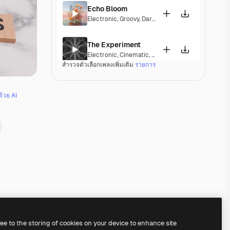
Echo Bloom
Electronic
,
Groovy
,
Dark
,
Tension
The Experiment
Electronic
,
Cinematic
,
Epic
,
Energetic
,
Dark
สำรวจตัวเลือกเพลงเพิ่มเติม
รายการ
Ominous Thriller
Electronic
,
Cinematic
,
Dramatic
,
Dark
,
Tension
ด้วย AI
The Host Of Seraphin
Electronic
,
Cinematic
,
Dramatic
,
Dark
,
Tension
Vertigo
Electronic
,
Groovy
,
Energetic
,
Dark
Descensus
Electronic
,
Rock
,
Cinematic
,
Epic
,
Dramatic
,
Energ
Premium
Premium
Premium
Premium
ree to the storing of cookies on your device to enhance site