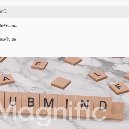
ัพท์ในเกม…
แคร็บเบิล