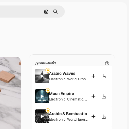
ค้นหาตามรูปภาพ
ค้นหา
เพลงแนะนำ
Arabic Waves
Electronic
,
World
,
Groovy
,
Energetic
,
Dark
Moon Empire
Electronic
,
Cinematic
,
Dramatic
,
Dark
,
Tension
Arabic & Bombastic
Electronic
,
World
,
Energetic
,
Dark