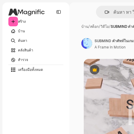
สร้าง
บ้าน
/
สต็อก
/
วิดีโอ
/
SUBMIND คำศ
บ้าน
ค้นหา
SUBMIND คำศัพท์ในเกมส
A Frame In Motion
คลังสินค้า
สำรวจ
เครื่องมือทั้งหมด
พรีเมี่ยม