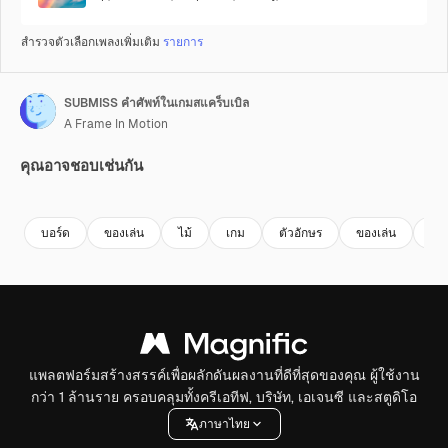
สำรวจตัวเลือกเพลงเพิ่มเติม
รายการ
SUBMISS คำศัพท์ในเกมสแคร็บเบิล
A Frame In Motion
คุณอาจชอบเช่นกัน
Premium
Premium
Premium
Premium
บอร์ด
ของเล่น
ไม้
เกม
ตัวอักษร
ของเล่น
เจ็
แพลตฟอร์มสร้างสรรค์เพื่อผลักดันผลงานที่ดีที่สุดของคุณ ผู้ใช้งาน
กว่า 1 ล้านราย ครอบคลุมทั้งครีเอทีฟ, บริษัท, เอเจนซี และสตูดิโอ
ภาษาไทย