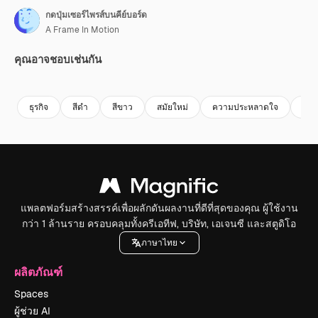
กดปุ่มเซอร์ไพรส์บนคีย์บอร์ด
A Frame In Motion
คุณอาจชอบเช่นกัน
Premium
Premium
Premium
Premium
สร้างขึ้นโดย
ธุรกิจ
สีดํา
สีขาว
สมัยใหม่
ความประหลาดใจ
des
แพลตฟอร์มสร้างสรรค์เพื่อผลักดันผลงานที่ดีที่สุดของคุณ ผู้ใช้งาน
กว่า 1 ล้านราย ครอบคลุมทั้งครีเอทีฟ, บริษัท, เอเจนซี และสตูดิโอ
ภาษาไทย
ผลิตภัณฑ์
Spaces
ผู้ช่วย AI