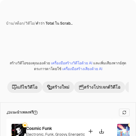
บ้าน
/
สต็อก
/
วิดีโอ
/
คำว่า Total ใน Scrab…
สร้างวิดีโอของคุณเองด้วย
เครื่องมือสร้างวิดีโอด้วย AI
และเพิ่มเสียงพากย์สุด
พรีเมี่ยม
ตระการตาโดยใช้
เครื่องมือสร้างเสียงด้วย AI
แก้ไขวิดีโอ
สร้างใหม่
สร้างโปรเจกต์วิดีโอ
แนะนำเพลงฟรี
Cosmic Funk
F
Electronic
,
Funk
,
Groovy
,
Energetic
P