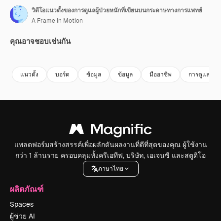
วิดีโอแนวตั้งของการดูแลผู้ป่วยหนักที่เขียนบนกระดาษทางการแพทย์
A Frame In Motion
คุณอาจชอบเช่นกัน
Premium
Premium
Premium
Premium
แนวตั้ง
บอร์ด
ข้อมูล
ข้อมูล
มืออาชีพ
การดูแลสุข
แพลตฟอร์มสร้างสรรค์เพื่อผลักดันผลงานที่ดีที่สุดของคุณ ผู้ใช้งาน
กว่า 1 ล้านราย ครอบคลุมทั้งครีเอทีฟ, บริษัท, เอเจนซี และสตูดิโอ
ภาษาไทย
ผลิตภัณฑ์
Spaces
ผู้ช่วย AI