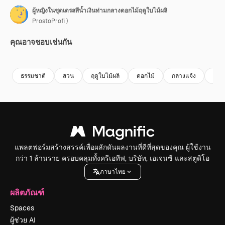
ผู้หญิงในชุดเดรสสีน้ำเงินท่ามกลางดอกไม้ฤดูใบไม้ผลิ
ProstoProfi )
คุณอาจชอบเช่นกัน
Premium
Premium
Premium
Premium
สร้างขึ้นโดย
ธรรมชาติ
สวน
ฤดูใบไม้ผลิ
ดอกไม้
กลางแจ้ง
สวย
แพลตฟอร์มสร้างสรรค์เพื่อผลักดันผลงานที่ดีที่สุดของคุณ ผู้ใช้งาน
กว่า 1 ล้านราย ครอบคลุมทั้งครีเอทีฟ, บริษัท, เอเจนซี และสตูดิโอ
ภาษาไทย
ผลิตภัณฑ์
Spaces
ผู้ช่วย AI