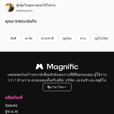
ผู้หญิงในชุดลายดอกไม้ในสวน
deeanaarts
คุณอาจชอบเช่นกัน
Premium
Premium
สร้างขึ้นโดย AI
Premium
Premium
สันติ
พาร์ค
ธรรมชาติ
ฤดูร้อน
สวน
ฤดูใบไม้ผลิ
แพลตฟอร์มสร้างสรรค์เพื่อผลักดันผลงานที่ดีที่สุดของคุณ ผู้ใช้งาน
กว่า 1 ล้านราย ครอบคลุมทั้งครีเอทีฟ, บริษัท, เอเจนซี และสตูดิโอ
ภาษาไทย
ผลิตภัณฑ์
Spaces
ผู้ช่วย AI