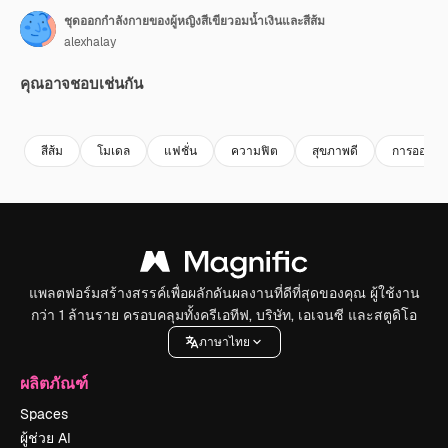
ชุดออกกำลังกายของผู้หญิงสีเขียวอมน้ำเงินและสีส้ม
alexhalay
คุณอาจชอบเช่นกัน
Premium
Premium
Premium
Premium
สีส้ม
โมเดล
แฟชั่น
ความฟิต
สุขภาพดี
การออกกํา
แพลตฟอร์มสร้างสรรค์เพื่อผลักดันผลงานที่ดีที่สุดของคุณ ผู้ใช้งาน
กว่า 1 ล้านราย ครอบคลุมทั้งครีเอทีฟ, บริษัท, เอเจนซี และสตูดิโอ
ภาษาไทย
ผลิตภัณฑ์
Spaces
ผู้ช่วย AI