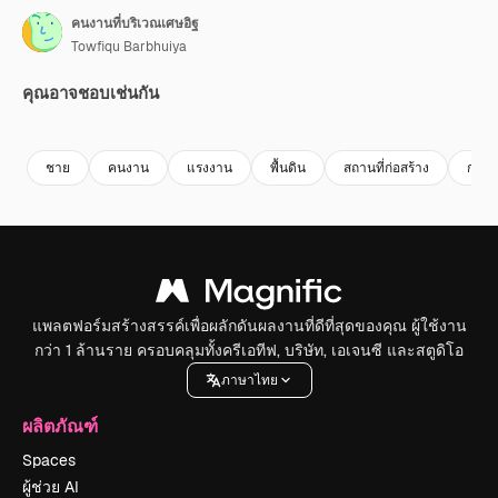
คนงานที่บริเวณเศษอิฐ
Towfiqu Barbhuiya
คุณอาจชอบเช่นกัน
Premium
Premium
Premium
Premium
ชาย
คนงาน
แรงงาน
พื้นดิน
สถานที่ก่อสร้าง
การรี
แพลตฟอร์มสร้างสรรค์เพื่อผลักดันผลงานที่ดีที่สุดของคุณ ผู้ใช้งาน
กว่า 1 ล้านราย ครอบคลุมทั้งครีเอทีฟ, บริษัท, เอเจนซี และสตูดิโอ
ภาษาไทย
ผลิตภัณฑ์
Spaces
ผู้ช่วย AI