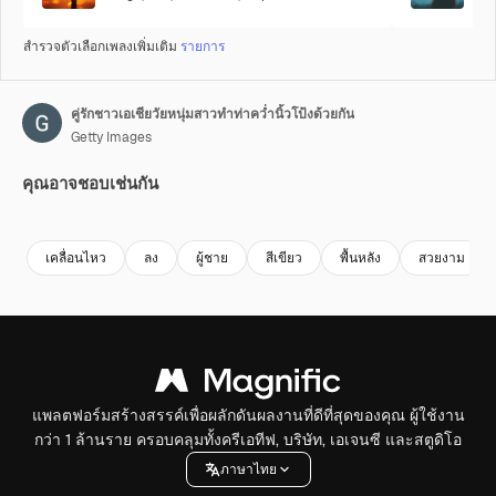
สำรวจตัวเลือกเพลงเพิ่มเติม
รายการ
คู่รักชาวเอเชียวัยหนุ่มสาวทำท่าคว่ำนิ้วโป้งด้วยกัน
Getty Images
คุณอาจชอบเช่นกัน
Premium
Premium
Premium
Premium
เคลื่อนไหว
ลง
ผู้ชาย
สีเขียว
พื้นหลัง
สวยงาม
แพลตฟอร์มสร้างสรรค์เพื่อผลักดันผลงานที่ดีที่สุดของคุณ ผู้ใช้งาน
กว่า 1 ล้านราย ครอบคลุมทั้งครีเอทีฟ, บริษัท, เอเจนซี และสตูดิโอ
ภาษาไทย