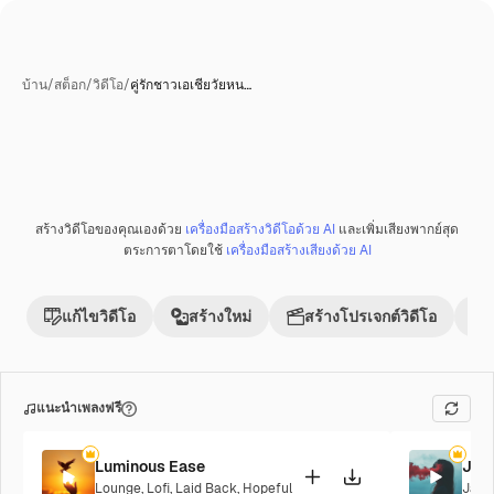
บ้าน
/
สต็อก
/
วิดีโอ
/
คู่รักชาวเอเชียวัยหน…
สร้างวิดีโอของคุณเองด้วย
เครื่องมือสร้างวิดีโอด้วย AI
และเพิ่มเสียงพากย์สุด
พรีเมี่ยม
ตระการตาโดยใช้
เครื่องมือสร้างเสียงด้วย AI
แก้ไขวิดีโอ
สร้างใหม่
สร้างโปรเจกต์วิดีโอ
แนะนำเพลงฟรี
Luminous Ease
Jaz
Lounge
,
Lofi
,
Laid Back
,
Hopeful
Jazz