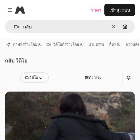
Magnific
ราคา
เข้าสู่ระบบ
Close menu
ชัดเจน
ค้นหาต
ภาพที่สร้างโดย AI
วิดีโอที่สร้างโดย AI
นามธรรม
พื้นหลัง
ฉากหลัง
กลับ วิดีโอ
วิดีโอ
ตัวกรอง