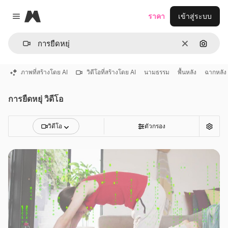
Magnific
ราคา
เข้าสู่ระบบ
Close menu
ชัดเจน
ค้นหาต
ภาพที่สร้างโดย AI
วิดีโอที่สร้างโดย AI
นามธรรม
พื้นหลัง
ฉากหลัง
การยืดหยุ่ วิดีโอ
วิดีโอ
ตัวกรอง