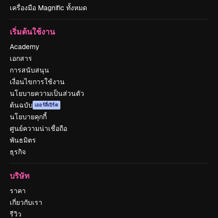
เครื่องมือ Magnific ทั้งหมด
เริ่มต้นใช้งาน
Academy
เอกสาร
การสนับสนุน
เงื่อนไขการใช้งาน
นโยบายความเป็นส่วนตัว
ต้นฉบับ
เออร์ลี่เบิร์ด
นโยบายคุกกี้
ศูนย์ความน่าเชื่อถือ
พันธมิตร
ธุรกิจ
บริษัท
ราคา
เกี่ยวกับเรา
รีวิว