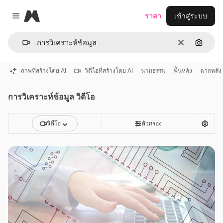
Magnific
ราคา
เข้าสู่ระบบ
Close menu
ชัดเจน
ค้นหาต
ภาพที่สร้างโดย AI
วิดีโอที่สร้างโดย AI
นามธรรม
พื้นหลัง
ฉากหลัง
การวิเคราะห์ข้อมูล วิดีโอ
วิดีโอ
ตัวกรอง