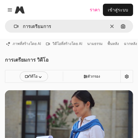
Magnific
ราคา
เข้าสู่ระบบ
Close menu
ชัดเจน
ค้นหาต
ภาพที่สร้างโดย AI
วิดีโอที่สร้างโดย AI
นามธรรม
พื้นหลัง
ฉากหลัง
การเตรียมการ วิดีโอ
วิดีโอ
ตัวกรอง