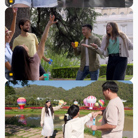
Premium
Premium
Premium
Premium