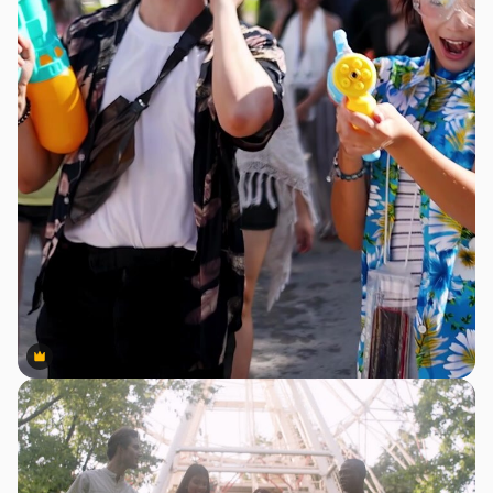
Premium
Premium