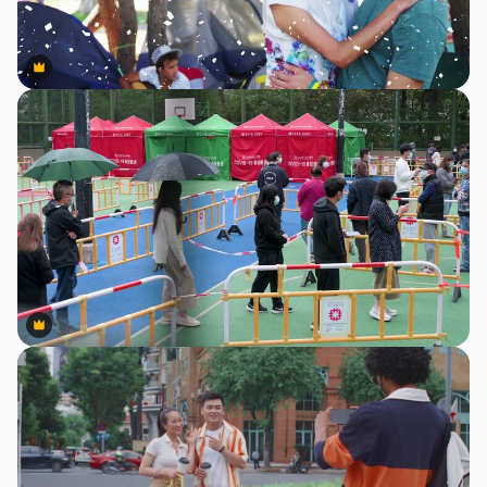
Premium
Premium
Premium
Premium