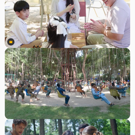
Premium
Premium