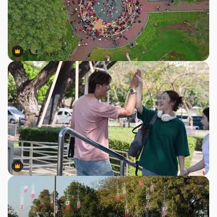
Premium
Premium
Premium
Premium