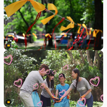
Premium
Premium
Premium
Premium