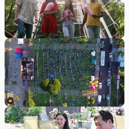
Premium
Premium