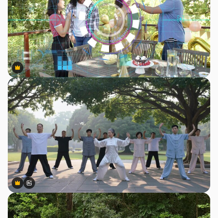
Premium
Premium
Premium
Premium
สร้างขึ้นโดย AI