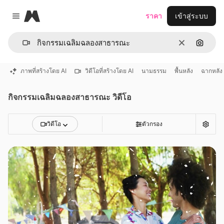
Magnific
ราคา
เข้าสู่ระบบ
Close menu
ชัดเจน
ค้นหาต
ภาพที่สร้างโดย AI
วิดีโอที่สร้างโดย AI
นามธรรม
พื้นหลัง
ฉากหลัง
กิจกรรมเฉลิมฉลองสาธารณะ วิดีโอ
วิดีโอ
ตัวกรอง