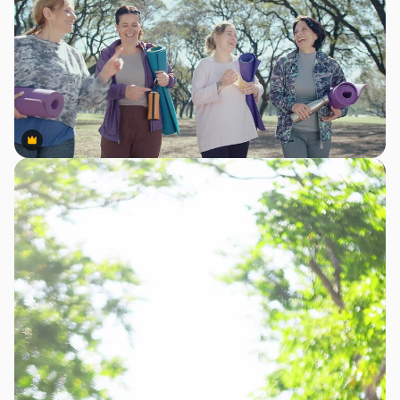
Premium
Premium