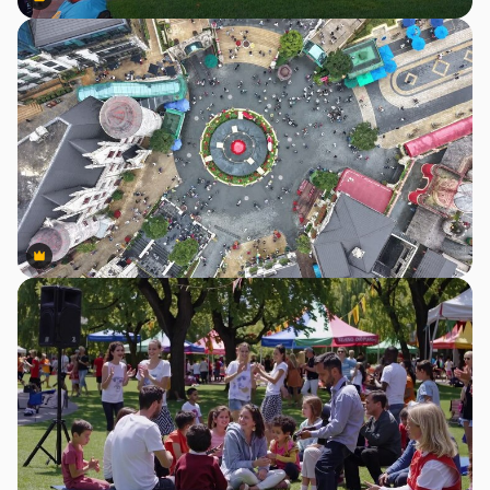
Premium
Premium
Premium
Premium