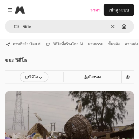
Magnific
ราคา
เข้าสู่ระบบ
Close menu
ชัดเจน
ค้นหาต
ภาพที่สร้างโดย AI
วิดีโอที่สร้างโดย AI
นามธรรม
พื้นหลัง
ฉากหลัง
ขยะ วิดีโอ
วิดีโอ
ตัวกรอง