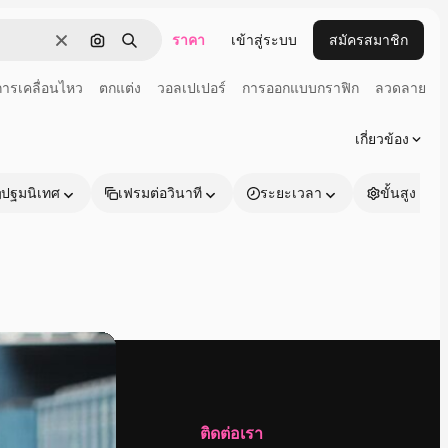
ราคา
เข้าสู่ระบบ
สมัครสมาชิก
ชัดเจน
ค้นหาตามรูปภาพ
ค้นหา
การเคลื่อนไหว
ตกแต่ง
วอลเปเปอร์
การออกแบบกราฟิก
ลวดลาย
เกี่ยวข้อง
ปฐมนิเทศ
เฟรมต่อวินาที
ระยะเวลา
ขั้นสูง
บริษัท
ติดต่อเรา