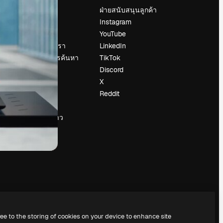
ราคา
ฝ่ายสนับสนุนลูกค้า
เกี่ยวกับเรา
Instagram
รีวิว
YouTube
น
ร่วมงานกับเรา
LinkedIn
แนวโน้มการค้นหา
TikTok
บล็อก
Discord
กิจกรรม
X
Slidesgo
Reddit
ือ
ขายเนื้อหา
ห้องแถลงข่าว
กำลังมองหา
magnific.ai
ree to the storing of cookies on your device to enhance site