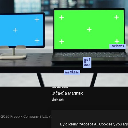
รรค์เพื่อผลักดันผลงานที่ดี
Spaces
Academy
ใช้งานกว่า 1 ล้านราย
ผู้ช่วย AI
เอกสาร
อทีฟ, บริษัท, เอเจนซี และสตูดิ
เครื่องมือสร้าง
การสนับสนุน
รูปภาพด้วย AI
เงื่อนไขการใช้งา
เครื่องมือสร้างวิดีโอ
นโยบายความเป็น
ด้วย AI
ส่วนตัว
เครื่องกำเนิดเสียง AI
ต้นฉบับ
เออร์ลี่เบิร์ด
สต็อกเนื้อหา
นโยบายคุกกี้
MCP สำหรับ
ศูนย์ความน่าเชื่อถ
เออร์
ลี่
Claude/ChatGPT
เบิร์ด
พันธมิตร
Agents
เออร์ลี่เบิร์ด
ธุรกิจ
เอพีไอ
แอปมือถือ
เครื่องมือ Magnific
ทั้งหมด
-
2026
Freepik Company S.L.U.
สงวนลิขสิทธิ์
.
By clicking “Accept All Cookies”, you ag