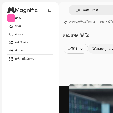
สร้าง
ภาพที่สร้างโดย AI
วิดีโ
บ้าน
ค้นหา
คอมแพค วิดีโอ
คลังสินค้า
วิดีโอ
ใบอนุญาต
สำรวจ
รูปภาพทั้งหมด
เครื่องมือทั้งหมด
เวกเตอร์
ภาพประกอบ
ภาพถ่าย
พีดีเอส
เทมเพลต
โมเดลจำลอง
วิดีโอ
คลิปวิดีโอ
โมชั่นกราฟิก
เทมเพลตวิดีโอ
ไอคอน
แบบจำลอง 3 มิติ
แบบอักษร