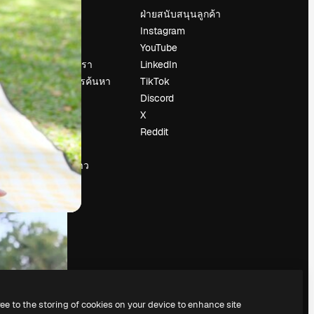
ราคา
ฝ่ายสนับสนุนลูกค้า
เกี่ยวกับเรา
Instagram
รีวิว
YouTube
น
ร่วมงานกับเรา
LinkedIn
แนวโน้มการค้นหา
TikTok
บล็อก
Discord
กิจกรรม
X
Slidesgo
Reddit
ือ
ขายเนื้อหา
ห้องแถลงข่าว
กำลังมองหา
magnific.ai
ree to the storing of cookies on your device to enhance site