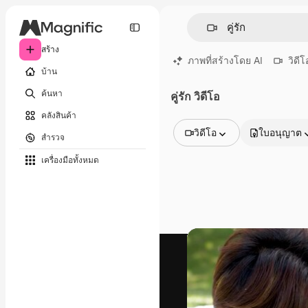
สร้าง
ภาพที่สร้างโดย AI
วิดีโ
บ้าน
ค้นหา
คู่รัก วิดีโอ
คลังสินค้า
วิดีโอ
ใบอนุญาต
สำรวจ
รูปภาพทั้งหมด
เครื่องมือทั้งหมด
เวกเตอร์
ภาพประกอบ
ภาพถ่าย
พีดีเอส
เทมเพลต
โมเดลจำลอง
วิดีโอ
คลิปวิดีโอ
โมชั่นกราฟิก
เทมเพลตวิดีโอ
ไอคอน
แบบจำลอง 3 มิติ
แบบอักษร