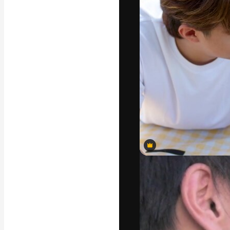
แพลตฟอร์มสร้างส
ที่สุดของคุณ ผู้
ครอบคลุมทั้งครีเ
โอ
ภาษาไทย
Premium
Premium
Premium
Premium
Premium
Premium
Premium
Premium
Premium
Premium
Premium
Premium
Premium
Premium
Premium
Premium
Premium
Premium
Premium
Premium
Premium
Premium
Premium
Premium
Premium
Premium
Premium
Premium
Premium
Premium
Premium
Premium
Premium
Premium
Premium
Premium
Premium
Premium
Premium
Premium
Premium
Premium
Premium
Premium
Premium
Premium
Premium
Premium
Premium
Premium
Premium
Premium
Premium
Premium
Premium
Premium
Premium
Premium
Premium
Premium
Premium
Premium
Premium
Premium
Premium
Premium
Premium
Premium
Premium
Premium
Premium
Premium
Premium
Premium
สร้างขึ้นโดย AI
สร้างขึ้นโดย AI
สร้างขึ้นโดย AI
สร้างขึ้นโดย AI
สร้างขึ้นโดย AI
สร้างขึ้นโดย AI
Copyright © 2010