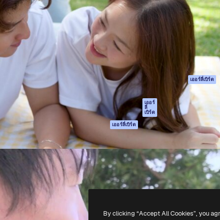
รรค์เพื่อผลักดันผลงานที่ดี
Spaces
Academy
ใช้งานกว่า 1 ล้านราย
ผู้ช่วย AI
เอกสาร
อทีฟ, บริษัท, เอเจนซี และสตูดิ
เครื่องมือสร้าง
การสนับสนุน
รูปภาพด้วย AI
เงื่อนไขการใช้งา
เครื่องมือสร้างวิดีโอ
นโยบายความเป็น
ด้วย AI
ส่วนตัว
เครื่องกำเนิดเสียง AI
ต้นฉบับ
เออร์ลี่เบิร์ด
สต็อกเนื้อหา
นโยบายคุกกี้
MCP สำหรับ
ศูนย์ความน่าเชื่อถ
เออร์
ลี่
Claude/ChatGPT
เบิร์ด
พันธมิตร
Agents
เออร์ลี่เบิร์ด
ธุรกิจ
เอพีไอ
แอปมือถือ
เครื่องมือ Magnific
ทั้งหมด
-
2026
Freepik Company S.L.U.
สงวนลิขสิทธิ์
.
By clicking “Accept All Cookies”, you ag