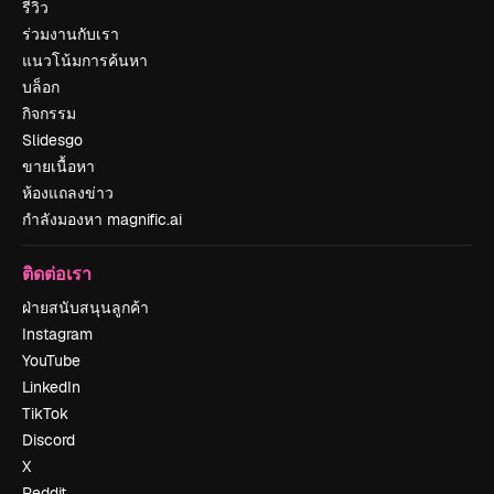
รีวิว
ร่วมงานกับเรา
แนวโน้มการค้นหา
บล็อก
กิจกรรม
Slidesgo
ขายเนื้อหา
ห้องแถลงข่าว
กำลังมองหา magnific.ai
ติดต่อเรา
ฝ่ายสนับสนุนลูกค้า
Instagram
YouTube
LinkedIn
TikTok
Discord
X
Reddit