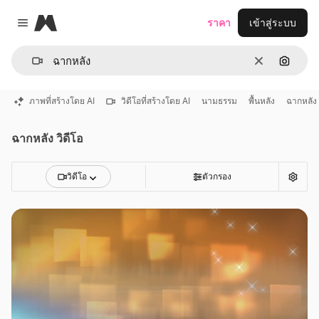
Magnific
ราคา
เข้าสู่ระบบ
Close menu
ชัดเจน
ค้นหาต
ภาพที่สร้างโดย AI
วิดีโอที่สร้างโดย AI
นามธรรม
พื้นหลัง
ฉากหลัง
ฉากหลัง วิดีโอ
วิดีโอ
ตัวกรอง