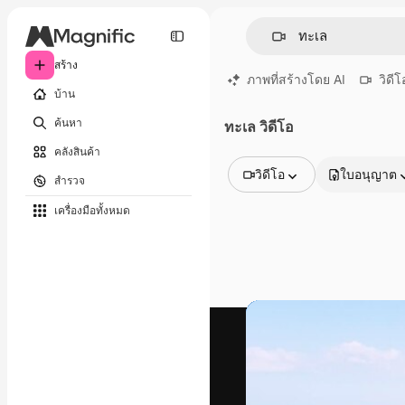
สร้าง
ภาพที่สร้างโดย AI
วิดีโ
บ้าน
ค้นหา
ทะเล วิดีโอ
คลังสินค้า
วิดีโอ
ใบอนุญาต
สำรวจ
รูปภาพทั้งหมด
เครื่องมือทั้งหมด
เวกเตอร์
ภาพประกอบ
ภาพถ่าย
พีดีเอส
เทมเพลต
โมเดลจำลอง
วิดีโอ
คลิปวิดีโอ
โมชั่นกราฟิก
เทมเพลตวิดีโอ
ไอคอน
แบบจำลอง 3 มิติ
แบบอักษร