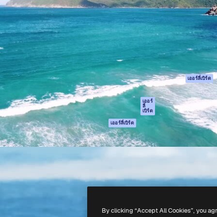
รรค์เพื่อผลักดันผลงานที่ดี
Spaces
Academy
ใช้งานกว่า 1 ล้านราย
ผู้ช่วย AI
เอกสาร
อทีฟ, บริษัท, เอเจนซี และสตูดิ
เครื่องมือสร้าง
การสนับสนุน
รูปภาพด้วย AI
เงื่อนไขการใช้งา
เครื่องมือสร้างวิดีโอ
นโยบายความเป็น
ด้วย AI
ส่วนตัว
เครื่องกำเนิดเสียง AI
ต้นฉบับ
เออร์ลี่เบิร์ด
สต็อกเนื้อหา
นโยบายคุกกี้
MCP สำหรับ
ศูนย์ความน่าเชื่อถ
เออร์
ลี่
Claude/ChatGPT
เบิร์ด
พันธมิตร
Agents
เออร์ลี่เบิร์ด
ธุรกิจ
เอพีไอ
แอปมือถือ
เครื่องมือ Magnific
ทั้งหมด
-
2026
Freepik Company S.L.U.
สงวนลิขสิทธิ์
.
By clicking “Accept All Cookies”, you ag