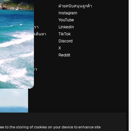
ราคา
ฝ่ายสนับสนุนลูกค้า
เกี่ยวกับเรา
Instagram
รีวิว
YouTube
น
ร่วมงานกับเรา
LinkedIn
แนวโน้มการค้นหา
TikTok
บล็อก
Discord
กิจกรรม
X
Slidesgo
Reddit
ือ
ขายเนื้อหา
ห้องแถลงข่าว
กำลังมองหา
magnific.ai
ree to the storing of cookies on your device to enhance site