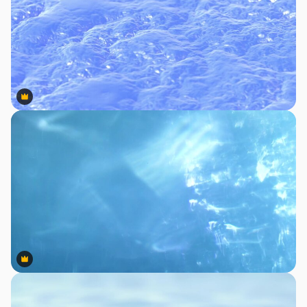
Premium
Premium
Premium
Premium