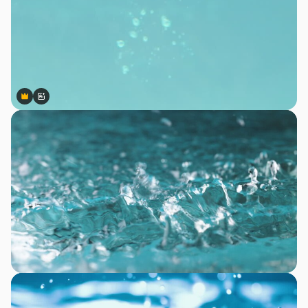
Premium
Premium
สร้างขึ้นโดย AI