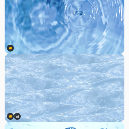
Premium
Premium
Premium
Premium
สร้างขึ้นโดย AI