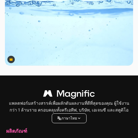
Premium
Premium
แพลตฟอร์มสร้างสรรค์เพื่อผลักดันผลงานที่ดีที่สุดของคุณ ผู้ใช้งาน
กว่า 1 ล้านราย ครอบคลุมทั้งครีเอทีฟ, บริษัท, เอเจนซี และสตูดิโอ
ภาษาไทย
ผลิตภัณฑ์