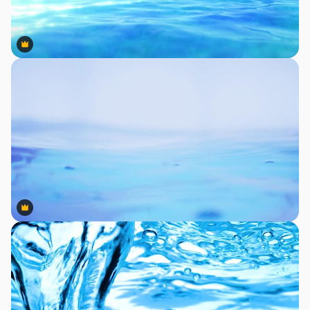
Premium
Premium
Premium
Premium