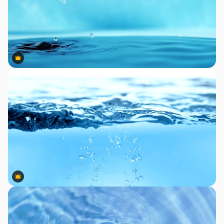
Premium
Premium
Premium
Premium