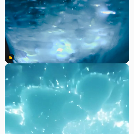
Premium
Premium