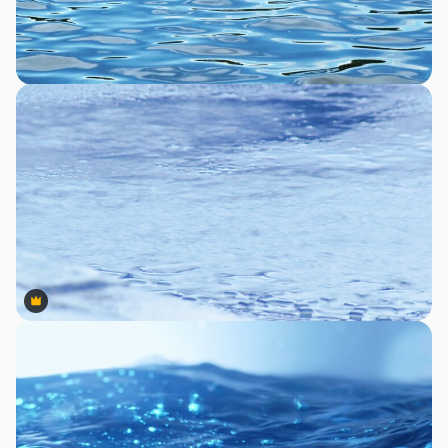
Premium
Premium