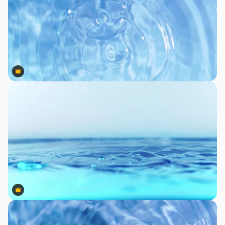
Premium
Premium
Premium
Premium