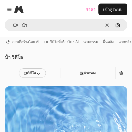
Magnific
ราคา
เข้าสู่ระบบ
Close menu
ชัดเจน
ค้นหาต
ภาพที่สร้างโดย AI
วิดีโอที่สร้างโดย AI
นามธรรม
พื้นหลัง
ฉากหลัง
น้ํา วิดีโอ
วิดีโอ
ตัวกรอง