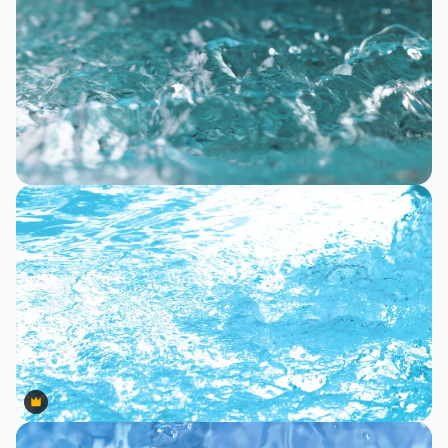
Premium
Premium