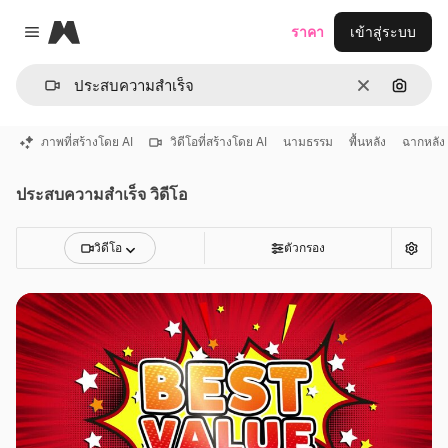
Magnific
ราคา
เข้าสู่ระบบ
Close menu
ชัดเจน
ค้นหาต
ภาพที่สร้างโดย AI
วิดีโอที่สร้างโดย AI
นามธรรม
พื้นหลัง
ฉากหลัง
ประสบความสําเร็จ วิดีโอ
วิดีโอ
ตัวกรอง