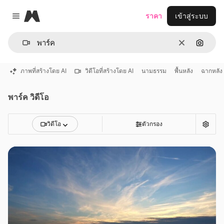
Magnific
ราคา
เข้าสู่ระบบ
Close menu
ชัดเจน
ค้นหาต
ภาพที่สร้างโดย AI
วิดีโอที่สร้างโดย AI
นามธรรม
พื้นหลัง
ฉากหลัง
พาร์ค วิดีโอ
วิดีโอ
ตัวกรอง