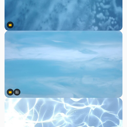
Premium
Premium
Premium
Premium
สร้างขึ้นโดย AI