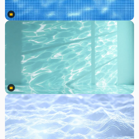
Premium
Premium
Premium
Premium