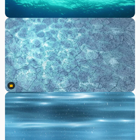
Premium
Premium