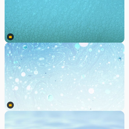
Premium
Premium
Premium
Premium