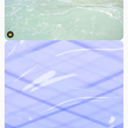
Premium
Premium