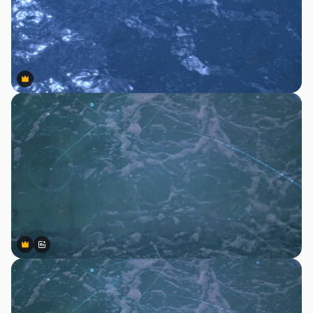
Premium
Premium
Premium
Premium
สร้างขึ้นโดย AI