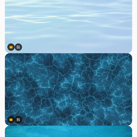
Premium
Premium
สร้างขึ้นโดย AI
Premium
Premium
สร้างขึ้นโดย AI