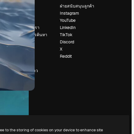
ราคา
ฝ่ายสนับสนุนลูกค้า
เกี่ยวกับเรา
Instagram
รีวิว
YouTube
น
ร่วมงานกับเรา
LinkedIn
แนวโน้มการค้นหา
TikTok
บล็อก
Discord
กิจกรรม
X
Slidesgo
Reddit
ือ
ขายเนื้อหา
ห้องแถลงข่าว
กำลังมองหา
magnific.ai
ree to the storing of cookies on your device to enhance site