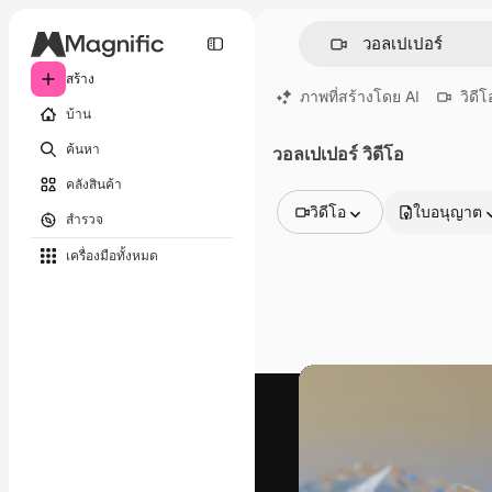
สร้าง
ภาพที่สร้างโดย AI
วิดีโ
บ้าน
ค้นหา
วอลเปเปอร์ วิดีโอ
คลังสินค้า
วิดีโอ
ใบอนุญาต
สำรวจ
รูปภาพทั้งหมด
เครื่องมือทั้งหมด
เวกเตอร์
ภาพประกอบ
ภาพถ่าย
พีดีเอส
เทมเพลต
โมเดลจำลอง
วิดีโอ
คลิปวิดีโอ
โมชั่นกราฟิก
เทมเพลตวิดีโอ
ไอคอน
แบบจำลอง 3 มิติ
แบบอักษร