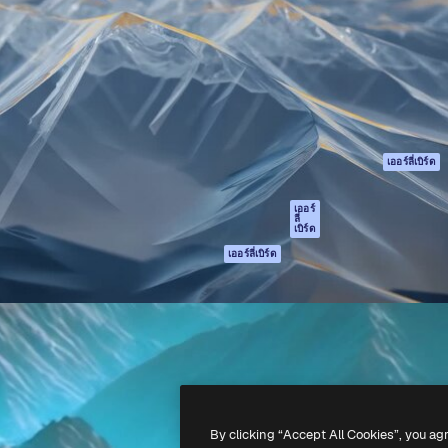
รรค์เพื่อผลักดันผลงานที่ดี
Spaces
Academy
ใช้งานกว่า 1 ล้านราย
ผู้ช่วย AI
เอกสาร
อทีฟ, บริษัท, เอเจนซี และสตูดิ
เครื่องมือสร้าง
การสนับสนุน
รูปภาพด้วย AI
เงื่อนไขการใช้งา
เครื่องมือสร้างวิดีโอ
นโยบายความเป็น
ด้วย AI
ส่วนตัว
เครื่องกำเนิดเสียง AI
ต้นฉบับ
เออร์ลี่เบิร์ด
สต็อกเนื้อหา
นโยบายคุกกี้
MCP สำหรับ
ศูนย์ความน่าเชื่อถ
เออร์
ลี่
Claude/ChatGPT
เบิร์ด
พันธมิตร
Agents
เออร์ลี่เบิร์ด
ธุรกิจ
เอพีไอ
แอปมือถือ
เครื่องมือ Magnific
ทั้งหมด
-
2026
Freepik Company S.L.U.
สงวนลิขสิทธิ์
.
By clicking “Accept All Cookies”, you ag