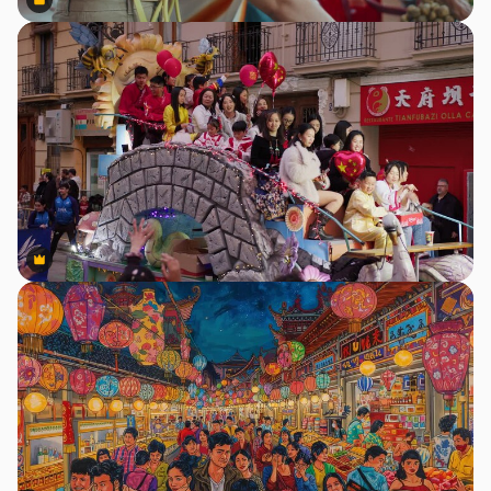
Premium
Premium
Premium
Premium