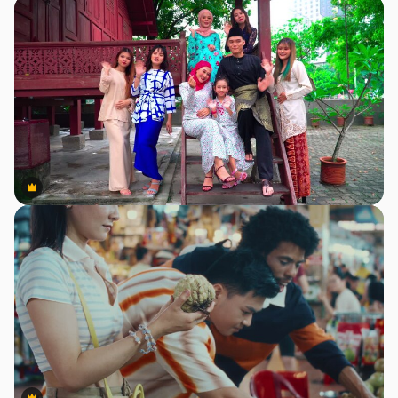
Premium
Premium