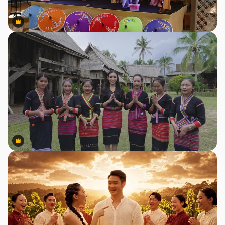
Premium
Premium
Premium
Premium