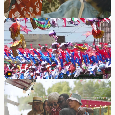
Premium
Premium