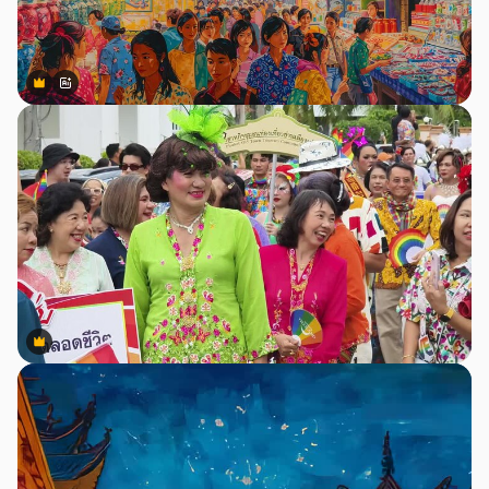
Premium
Premium
สร้างขึ้นโดย AI
Premium
Premium