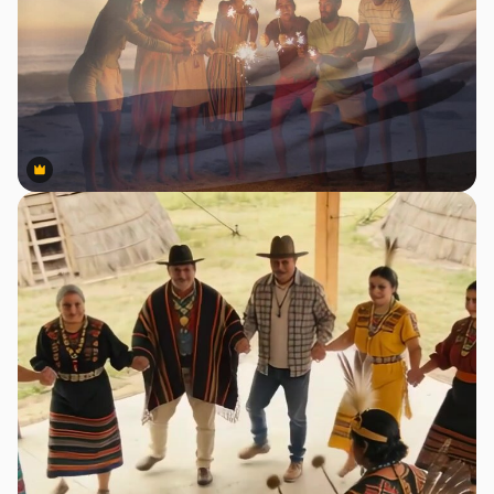
Premium
Premium