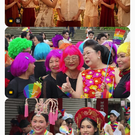
Premium
Premium
สร้างขึ้นโดย AI
Premium
Premium