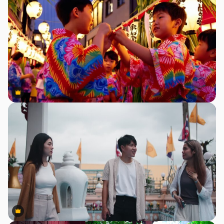
Premium
Premium
Premium
Premium