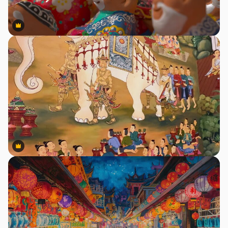
Premium
Premium
Premium
Premium