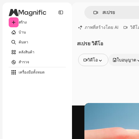
สร้าง
ภาพที่สร้างโดย AI
วิดีโ
บ้าน
ค้นหา
สเปรย วิดีโอ
คลังสินค้า
วิดีโอ
ใบอนุญาต
สำรวจ
รูปภาพทั้งหมด
เครื่องมือทั้งหมด
เวกเตอร์
ภาพประกอบ
ภาพถ่าย
พีดีเอส
เทมเพลต
โมเดลจำลอง
วิดีโอ
คลิปวิดีโอ
โมชั่นกราฟิก
เทมเพลตวิดีโอ
ไอคอน
แบบจำลอง 3 มิติ
แบบอักษร