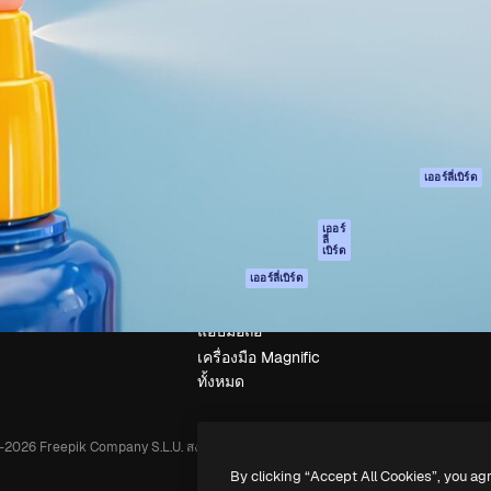
รรค์เพื่อผลักดันผลงานที่ดี
Spaces
Academy
ใช้งานกว่า 1 ล้านราย
ผู้ช่วย AI
เอกสาร
อทีฟ, บริษัท, เอเจนซี และสตูดิ
เครื่องมือสร้าง
การสนับสนุน
รูปภาพด้วย AI
เงื่อนไขการใช้งา
เครื่องมือสร้างวิดีโอ
นโยบายความเป็น
ด้วย AI
ส่วนตัว
เครื่องกำเนิดเสียง AI
ต้นฉบับ
เออร์ลี่เบิร์ด
สต็อกเนื้อหา
นโยบายคุกกี้
MCP สำหรับ
ศูนย์ความน่าเชื่อถ
เออร์
ลี่
Claude/ChatGPT
เบิร์ด
พันธมิตร
Agents
เออร์ลี่เบิร์ด
ธุรกิจ
เอพีไอ
แอปมือถือ
เครื่องมือ Magnific
ทั้งหมด
-
2026
Freepik Company S.L.U.
สงวนลิขสิทธิ์
.
By clicking “Accept All Cookies”, you ag