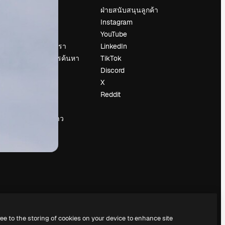
ราคา
ฝ่ายสนับสนุนลูกค้า
เกี่ยวกับเรา
Instagram
รีวิว
YouTube
น
ร่วมงานกับเรา
LinkedIn
แนวโน้มการค้นหา
TikTok
บล็อก
Discord
กิจกรรม
X
Slidesgo
Reddit
ือ
ขายเนื้อหา
ห้องแถลงข่าว
กำลังมองหา
magnific.ai
ree to the storing of cookies on your device to enhance site