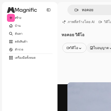
สร้าง
ภาพที่สร้างโดย AI
วิดีโ
บ้าน
ค้นหา
หอคอย วิดีโอ
คลังสินค้า
วิดีโอ
ใบอนุญาต
สำรวจ
รูปภาพทั้งหมด
เครื่องมือทั้งหมด
เวกเตอร์
ภาพประกอบ
ภาพถ่าย
พีดีเอส
เทมเพลต
โมเดลจำลอง
วิดีโอ
คลิปวิดีโอ
โมชั่นกราฟิก
เทมเพลตวิดีโอ
ไอคอน
แบบจำลอง 3 มิติ
แบบอักษร