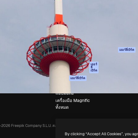
รรค์เพื่อผลักดันผลงานที่ดี
Spaces
Academy
ใช้งานกว่า 1 ล้านราย
ผู้ช่วย AI
เอกสาร
อทีฟ, บริษัท, เอเจนซี และสตูดิ
เครื่องมือสร้าง
การสนับสนุน
รูปภาพด้วย AI
เงื่อนไขการใช้งา
เครื่องมือสร้างวิดีโอ
นโยบายความเป็น
ด้วย AI
ส่วนตัว
เครื่องกำเนิดเสียง AI
ต้นฉบับ
เออร์ลี่เบิร์ด
สต็อกเนื้อหา
นโยบายคุกกี้
MCP สำหรับ
ศูนย์ความน่าเชื่อถ
เออร์
ลี่
Claude/ChatGPT
เบิร์ด
พันธมิตร
Agents
เออร์ลี่เบิร์ด
ธุรกิจ
เอพีไอ
แอปมือถือ
เครื่องมือ Magnific
ทั้งหมด
-
2026
Freepik Company S.L.U.
สงวนลิขสิทธิ์
.
By clicking “Accept All Cookies”, you ag