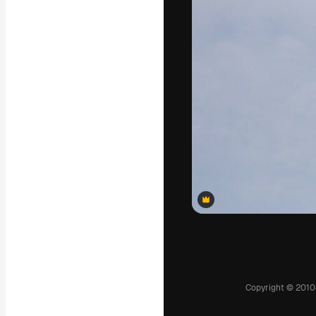
แพลตฟอร์มสร้างส
ที่สุดของคุณ ผู้
ครอบคลุมทั้งครีเ
โอ
ภาษาไทย
Premium
Premium
Premium
Premium
Premium
Premium
Premium
Premium
Premium
Premium
Premium
Premium
Premium
Premium
Premium
Premium
Premium
Premium
Premium
Premium
Premium
Premium
Premium
Premium
Premium
Premium
Premium
Premium
Premium
Premium
Premium
Premium
Premium
Premium
Premium
Premium
Premium
Premium
Premium
Premium
Premium
Premium
Premium
Premium
Premium
Premium
Premium
Premium
Premium
Premium
Premium
Premium
Premium
Premium
Premium
Premium
Premium
Premium
Premium
Premium
Premium
Premium
Premium
Premium
Premium
Premium
Premium
Premium
Premium
Premium
Premium
Premium
Premium
Premium
Premium
Premium
Premium
Premium
Premium
Premium
Premium
Premium
Premium
Premium
Premium
Premium
Premium
Premium
Premium
Premium
Premium
Premium
Copyright © 2010