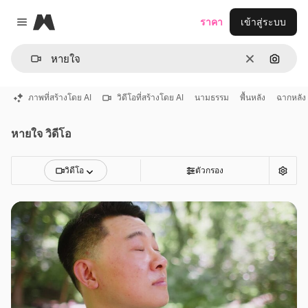
Magnific
ราคา
เข้าสู่ระบบ
Close menu
ชัดเจน
ค้นหาต
ภาพที่สร้างโดย AI
วิดีโอที่สร้างโดย AI
นามธรรม
พื้นหลัง
ฉากหลัง
หายใจ วิดีโอ
วิดีโอ
ตัวกรอง