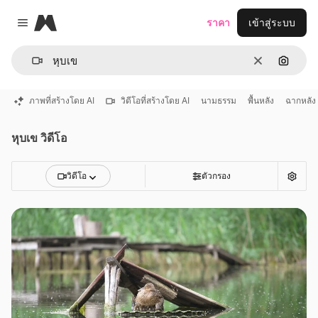
Magnific
ราคา
เข้าสู่ระบบ
Close menu
ชัดเจน
ค้นหาต
ภาพที่สร้างโดย AI
วิดีโอที่สร้างโดย AI
นามธรรม
พื้นหลัง
ฉากหลัง
หุบเข วิดีโอ
วิดีโอ
ตัวกรอง