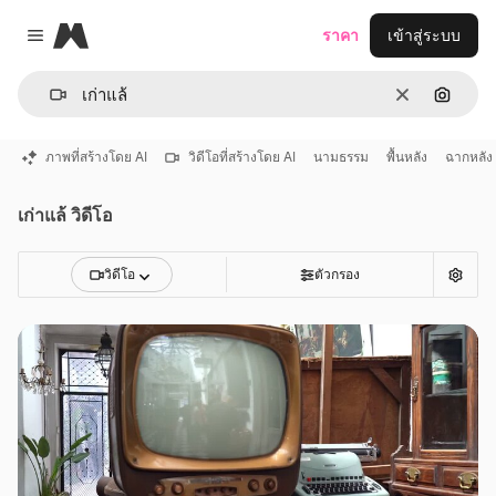
Magnific
ราคา
เข้าสู่ระบบ
Close menu
ชัดเจน
ค้นหาต
ภาพที่สร้างโดย AI
วิดีโอที่สร้างโดย AI
นามธรรม
พื้นหลัง
ฉากหลัง
เก่าแล้ วิดีโอ
วิดีโอ
ตัวกรอง