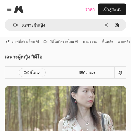
Magnific
ราคา
เข้าสู่ระบบ
Close menu
ชัดเจน
ค้นหาต
ภาพที่สร้างโดย AI
วิดีโอที่สร้างโดย AI
นามธรรม
พื้นหลัง
ฉากหลัง
เฉพาะผู้หญิง วิดีโอ
วิดีโอ
ตัวกรอง