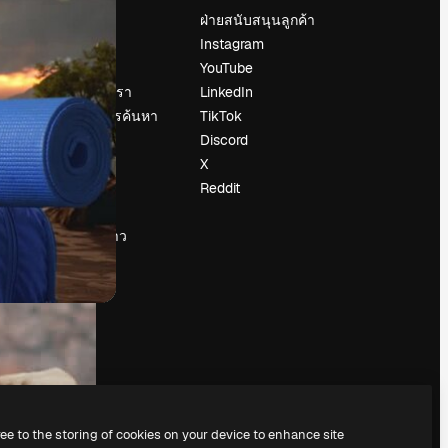
ราคา
ฝ่ายสนับสนุนลูกค้า
เกี่ยวกับเรา
Instagram
รีวิว
YouTube
น
ร่วมงานกับเรา
LinkedIn
แนวโน้มการค้นหา
TikTok
บล็อก
Discord
กิจกรรม
X
Slidesgo
Reddit
ือ
ขายเนื้อหา
ห้องแถลงข่าว
กำลังมองหา
magnific.ai
ree to the storing of cookies on your device to enhance site