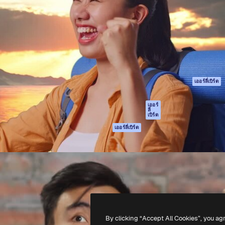
รรค์เพื่อผลักดันผลงานที่ดี
Spaces
Academy
ใช้งานกว่า 1 ล้านราย
ผู้ช่วย AI
เอกสาร
อทีฟ, บริษัท, เอเจนซี และสตูดิ
เครื่องมือสร้าง
การสนับสนุน
รูปภาพด้วย AI
เงื่อนไขการใช้งา
เครื่องมือสร้างวิดีโอ
นโยบายความเป็น
ด้วย AI
ส่วนตัว
เครื่องกำเนิดเสียง AI
ต้นฉบับ
เออร์ลี่เบิร์ด
สต็อกเนื้อหา
นโยบายคุกกี้
MCP สำหรับ
ศูนย์ความน่าเชื่อถ
เออร์
ลี่
Claude/ChatGPT
เบิร์ด
พันธมิตร
Agents
เออร์ลี่เบิร์ด
ธุรกิจ
เอพีไอ
แอปมือถือ
เครื่องมือ Magnific
ทั้งหมด
-
2026
Freepik Company S.L.U.
สงวนลิขสิทธิ์
.
By clicking “Accept All Cookies”, you ag