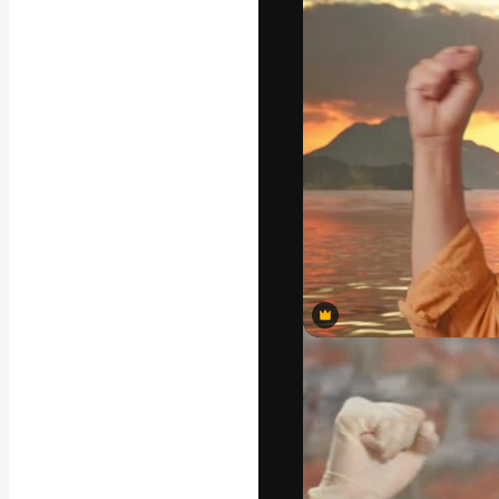
แพลตฟอร์มสร้างส
ที่สุดของคุณ ผู้
ครอบคลุมทั้งครีเ
โอ
ภาษาไทย
Premium
Premium
Premium
Premium
Premium
Premium
Premium
Premium
Premium
Premium
Premium
Premium
Premium
Premium
Premium
Premium
Premium
Premium
Premium
Premium
Premium
Premium
Premium
Premium
Premium
Premium
Premium
Premium
Premium
Premium
Premium
Premium
Premium
Premium
Premium
Premium
Premium
Premium
Premium
Premium
Premium
Premium
Premium
Premium
Premium
Premium
Premium
Premium
Premium
Premium
Premium
Premium
Premium
Premium
Premium
Premium
Premium
Premium
Premium
Premium
Premium
Premium
Premium
Premium
Premium
Premium
Premium
Premium
Premium
Premium
Premium
Premium
Premium
Premium
Premium
Premium
Premium
Premium
Premium
Premium
Premium
Premium
Premium
Premium
Premium
Premium
Premium
Premium
Premium
Premium
สร้างขึ้นโดย AI
สร้างขึ้นโดย AI
Copyright © 2010