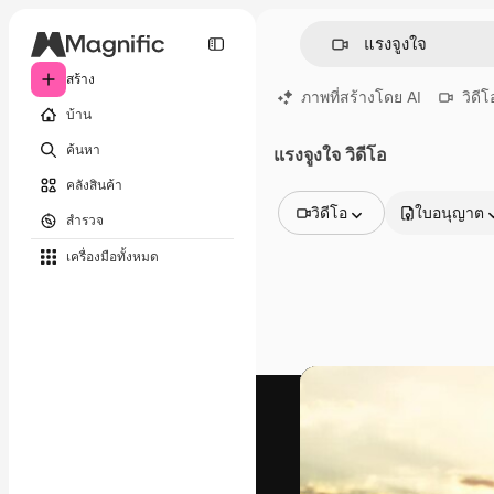
สร้าง
ภาพที่สร้างโดย AI
วิดีโ
บ้าน
ค้นหา
แรงจูงใจ วิดีโอ
คลังสินค้า
วิดีโอ
ใบอนุญาต
สำรวจ
รูปภาพทั้งหมด
เครื่องมือทั้งหมด
เวกเตอร์
ภาพประกอบ
ภาพถ่าย
พีดีเอส
เทมเพลต
โมเดลจำลอง
วิดีโอ
คลิปวิดีโอ
โมชั่นกราฟิก
เทมเพลตวิดีโอ
ไอคอน
แบบจำลอง 3 มิติ
แบบอักษร