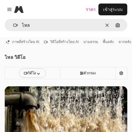
Magnific
ราคา
เข้าสู่ระบบ
Close menu
ชัดเจน
ค้นหาต
ภาพที่สร้างโดย AI
วิดีโอที่สร้างโดย AI
นามธรรม
พื้นหลัง
ฉากหลัง
ไหล วิดีโอ
วิดีโอ
ตัวกรอง