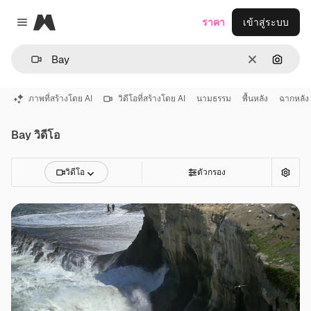
Magnific
ราคา
เข้าสู่ระบบ
Close menu
ชัดเจน
ค้นหาต
ภาพที่สร้างโดย AI
วิดีโอที่สร้างโดย AI
นามธรรม
พื้นหลัง
ฉากหลัง
Bay วิดีโอ
วิดีโอ
ตัวกรอง