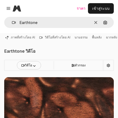
Magnific
ราคา
เข้าสู่ระบบ
Close menu
ชัดเจน
ค้นหาต
ภาพที่สร้างโดย AI
วิดีโอที่สร้างโดย AI
นามธรรม
พื้นหลัง
ฉากหลัง
Earthtone วิดีโอ
วิดีโอ
ตัวกรอง