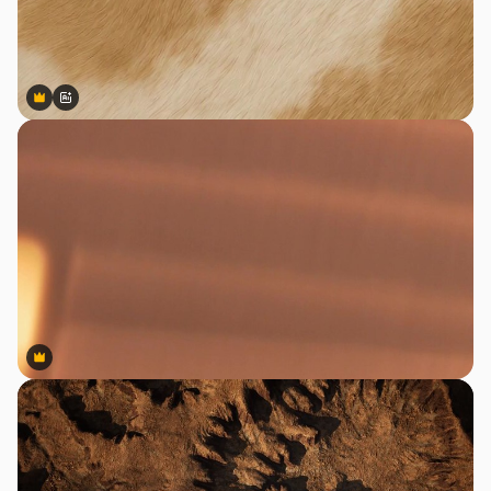
Premium
Premium
สร้างขึ้นโดย AI
Premium
Premium