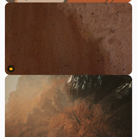
Premium
Premium