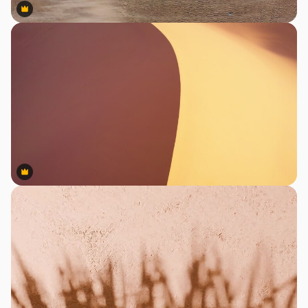
Premium
Premium
Premium
Premium