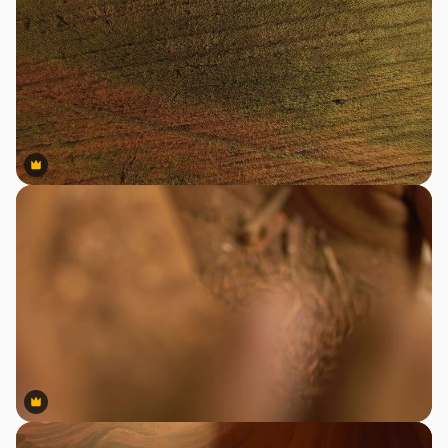
Premium
Premium
Premium
Premium