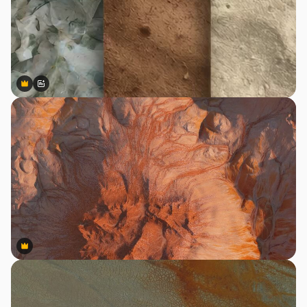
Premium
Premium
สร้างขึ้นโดย AI
Premium
Premium