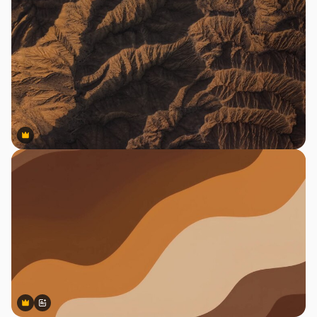
Premium
Premium
Premium
Premium
สร้างขึ้นโดย AI