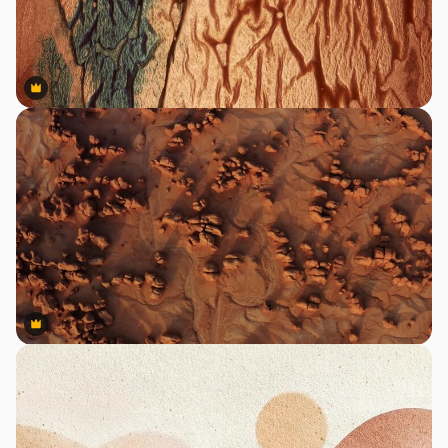
Premium
Premium
Premium
Premium