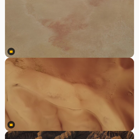
Premium
Premium
Premium
Premium