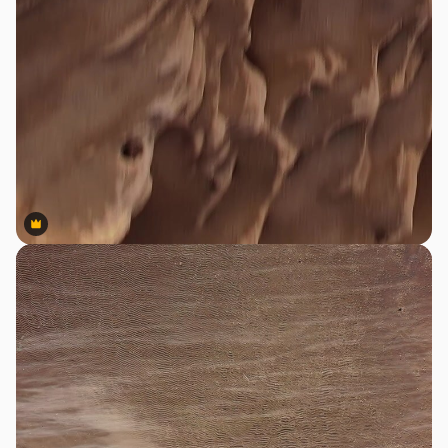
Premium
Premium