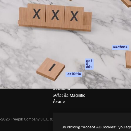
รรค์เพื่อผลักดันผลงานที่ดี
Spaces
Academy
ใช้งานกว่า 1 ล้านราย
ผู้ช่วย AI
เอกสาร
อทีฟ, บริษัท, เอเจนซี และสตูดิ
เครื่องมือสร้าง
การสนับสนุน
รูปภาพด้วย AI
เงื่อนไขการใช้งา
เครื่องมือสร้างวิดีโอ
นโยบายความเป็น
ด้วย AI
ส่วนตัว
เครื่องกำเนิดเสียง AI
ต้นฉบับ
เออร์ลี่เบิร์ด
สต็อกเนื้อหา
นโยบายคุกกี้
MCP สำหรับ
ศูนย์ความน่าเชื่อถ
เออร์
ลี่
Claude/ChatGPT
เบิร์ด
พันธมิตร
Agents
เออร์ลี่เบิร์ด
ธุรกิจ
เอพีไอ
แอปมือถือ
เครื่องมือ Magnific
ทั้งหมด
-
2026
Freepik Company S.L.U.
สงวนลิขสิทธิ์
.
By clicking “Accept All Cookies”, you ag