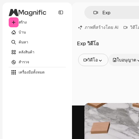
สร้าง
ภาพที่สร้างโดย AI
วิดีโ
บ้าน
ค้นหา
Exp วิดีโอ
คลังสินค้า
วิดีโอ
ใบอนุญาต
สำรวจ
รูปภาพทั้งหมด
เครื่องมือทั้งหมด
เวกเตอร์
ภาพประกอบ
ภาพถ่าย
พีดีเอส
เทมเพลต
โมเดลจำลอง
วิดีโอ
คลิปวิดีโอ
โมชั่นกราฟิก
เทมเพลตวิดีโอ
ไอคอน
แบบจำลอง 3 มิติ
แบบอักษร