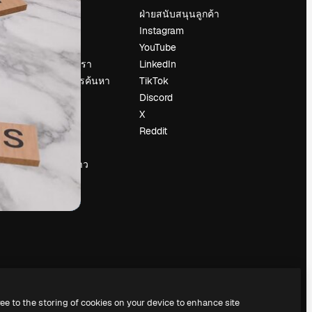
ราคา
ฝ่ายสนับสนุนลูกค้า
เกี่ยวกับเรา
Instagram
รีวิว
YouTube
น
ร่วมงานกับเรา
LinkedIn
แนวโน้มการค้นหา
TikTok
บล็อก
Discord
กิจกรรม
X
Slidesgo
Reddit
ือ
ขายเนื้อหา
ห้องแถลงข่าว
กำลังมองหา
magnific.ai
ree to the storing of cookies on your device to enhance site