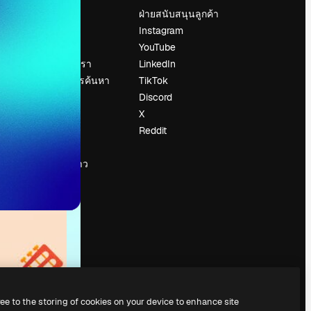
ราคา
ฝ่ายสนับสนุนลูกค้า
เกี่ยวกับเรา
Instagram
รีวิว
YouTube
น
ร่วมงานกับเรา
LinkedIn
แนวโน้มการค้นหา
TikTok
บล็อก
Discord
กิจกรรม
X
Slidesgo
Reddit
ือ
ขายเนื้อหา
ห้องแถลงข่าว
กำลังมองหา
magnific.ai
ree to the storing of cookies on your device to enhance site