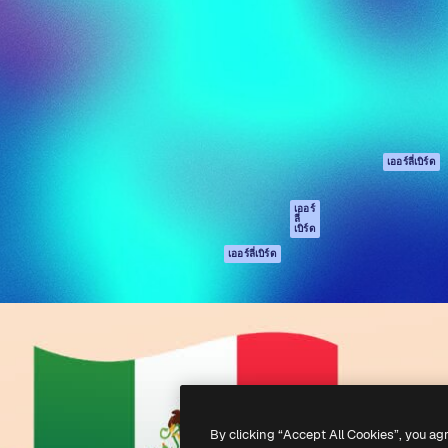
รรค์เพื่อผลักดันผลงานที่ดี
Spaces
Academy
ใช้งานกว่า 1 ล้านราย
ผู้ช่วย AI
เอกสาร
อทีฟ, บริษัท, เอเจนซี และสตูดิ
เครื่องมือสร้าง
การสนับสนุน
รูปภาพด้วย AI
เงื่อนไขการใช้งา
เครื่องมือสร้างวิดีโอ
นโยบายความเป็น
ด้วย AI
ส่วนตัว
เครื่องกำเนิดเสียง AI
ต้นฉบับ
เออร์ลี่เบิร์ด
สต็อกเนื้อหา
นโยบายคุกกี้
MCP สำหรับ
ศูนย์ความน่าเชื่อถ
เออร์
ลี่
Claude/ChatGPT
เบิร์ด
พันธมิตร
Agents
เออร์ลี่เบิร์ด
ธุรกิจ
เอพีไอ
แอปมือถือ
เครื่องมือ Magnific
ทั้งหมด
-
2026
Freepik Company S.L.U.
สงวนลิขสิทธิ์
.
By clicking “Accept All Cookies”, you ag