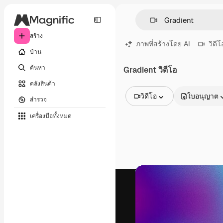
สร้าง
ภาพที่สร้างโดย AI
วิดีโ
บ้าน
ค้นหา
Gradient วิดีโอ
คลังสินค้า
วิดีโอ
ใบอนุญาต
สำรวจ
รูปภาพทั้งหมด
เครื่องมือทั้งหมด
เวกเตอร์
ภาพประกอบ
ภาพถ่าย
พีดีเอส
เทมเพลต
โมเดลจำลอง
วิดีโอ
คลิปวิดีโอ
โมชั่นกราฟิก
เทมเพลตวิดีโอ
ไอคอน
แบบจำลอง 3 มิติ
แบบอักษร