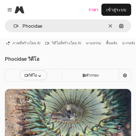
Magnific
ราคา
เข้าสู่ระบบ
Close menu
ชัดเจน
ค้นหาต
ภาพที่สร้างโดย AI
วิดีโอที่สร้างโดย AI
นามธรรม
พื้นหลัง
ฉากหลัง
Phocidae วิดีโอ
วิดีโอ
ตัวกรอง