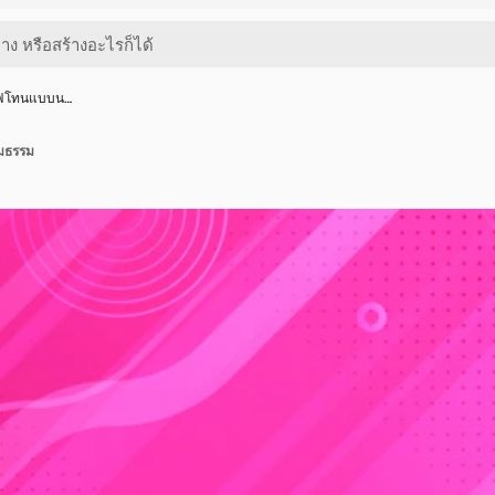
ล์ฟโทนแบบน…
มธรรม