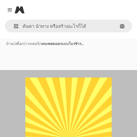
Magnific
Close menu
ค้นหาต
บ้าน
/
สต็อก
/
เวกเตอร์
/
เทมเพลตออกแบบโบรชัวร…