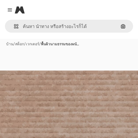
Magnific
Close menu
ค้นหาต
บ้าน
/
สต็อก
/
เวกเตอร์
/
พื้นผิวนามธรรมของผนั…