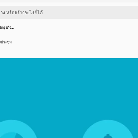
ักธุรกิจ…
รประชุม